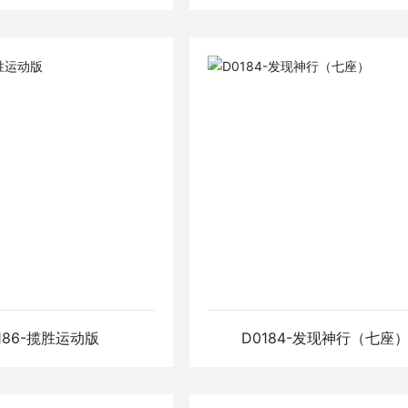
2-路虎星脉
D0254-路虎发现神
（五座）
情
查看详情
186-揽胜运动版
D0184-发现神行（七座