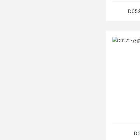
D05
D0528
查看详
D