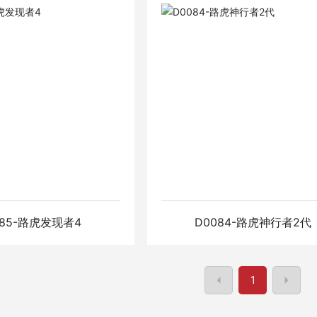
6-揽胜运动版
D0184-发现神行（
座）
情
查看详情
085-路虎发现者4
D0084-路虎神行者2代
1