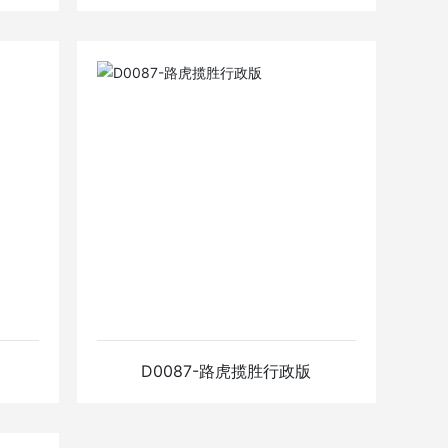
行
D0236-行政加长版3.0
排量V6
查看详情
）
D0087-路虎揽胜行政版