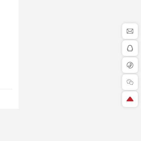
七
D0087-路虎揽胜行政版
查看详情